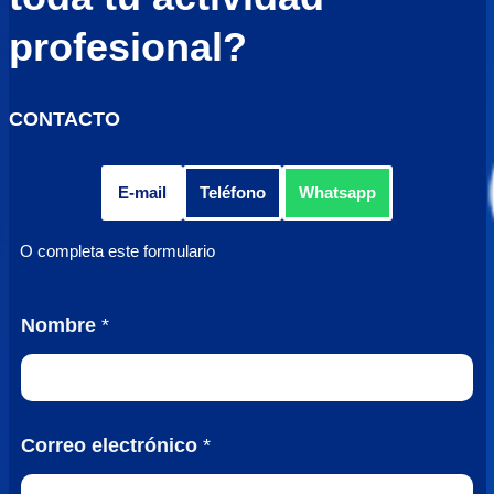
profesional?
CONTACTO
E-mail
Teléfono
Whatsapp
O completa este formulario
(
Nombre
*
n
o
*
G
D
Correo electrónico
*
P
R