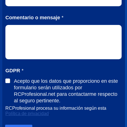
é
f
o
Comentario o mensaje
*
n
o
GDPR
*
Acepto que los datos que proporciono en este
formulario serán utilizados por
RCProfesional.net para contactarme respecto
al seguro pertinente.
RCProfesional procesa su información según esta
Política de privacidad
.