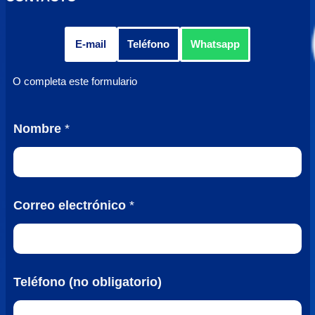
E-mail
Teléfono
Whatsapp
O completa este formulario
C
Nombre
*
o
m
e
n
t
Correo electrónico
*
a
r
i
o
*
T
Teléfono (no obligatorio)
e
l