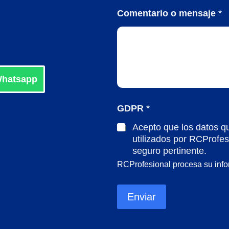
o
Comentario o mensaje
*
o
b
l
i
g
a
hatsapp
t
o
r
GDPR
*
i
o
Acepto que los datos q
)
utilizados por RCProfes
*
seguro pertinente.
RCProfesional procesa su inf
Enviar